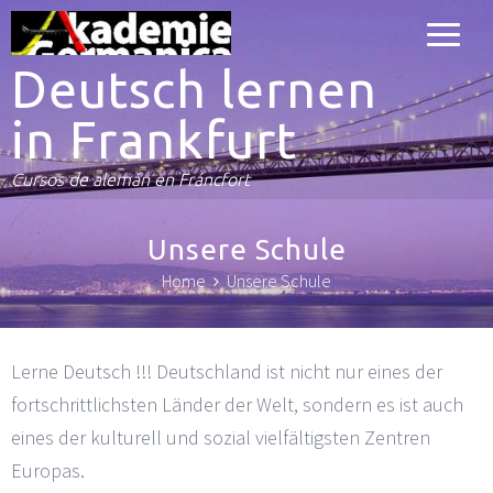
Deutsch lernen
in Frankfurt
Cursos de alemán en Fráncfort
Unsere Schule
Home
Unsere Schule
Lerne Deutsch !!! Deutschland ist nicht nur eines der
fortschrittlichsten Länder der Welt, sondern es ist auch
eines der kulturell und sozial vielfältigsten Zentren
Europas.