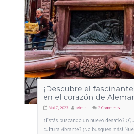
¡Descubre el fascinant
en el corazón de Alema
Mai 7, 2023
admin
2 Comments
¿Estás buscando un nuevo desafío? ¿Qui
cultura vibrante? ¡No busques más! Nues