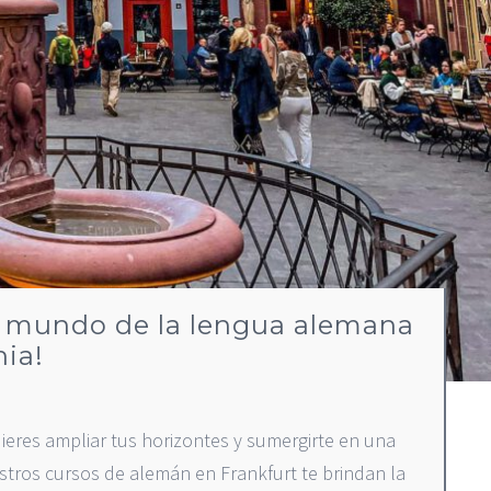
e mundo de la lengua alemana
nia!
eres ampliar tus horizontes y sumergirte en una
tros cursos de alemán en Frankfurt te brindan la